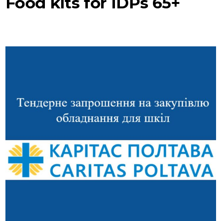
Food kits for IDPs 65+