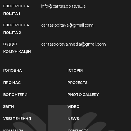
info@caritas.poltava.ua
ЕЛЕКТРОННА
ПОШТА 1
caritas.poltava@gmail.com
ЕЛЕКТРОННА
ПОШТА 2
caritaspoltava.media@gmail.com
ВІДДІЛ
КОМУНІКАЦІЙ
ГОЛОВНА
ІСТОРІЯ
ПРО НАС
PROJECTS
ВОЛОНТЕРИ
PHOTO GALLERY
ЗВІТИ
VIDEO
УБЕЗПЕЧЕННЯ
NEWS
КОМАНДА
CONTACTS