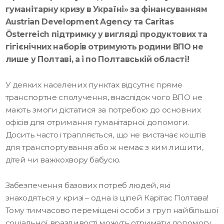
гуманітарну кризу в Україні» за фінансуванням
Austrian Development Agency
та
Caritas
Österreich
підтримку у вигляді продуктових та
гігієнічних наборів отримують родини ВПО не
лише у Полтаві, а і по Полтавській області!
У деяких населених пунктах відсутнє пряме
транспортне сполучення, внаслідок чого ВПО не
мають змоги дістатися за потребою до основних
офісів для отримання гуманітарної допомоги.
Досить часто і трапляється, що не вистачає коштів
для транспортування або ж немає з ким лишити,
дітей чи важкохвору бабусю.
Забезпечення базових потреб людей, які
знаходяться у кризі – одна із цілей Карітас Полтава!
Тому тимчасово переміщені особи з груп найбільшої
соціальної вразливості можуть отримати допомогу