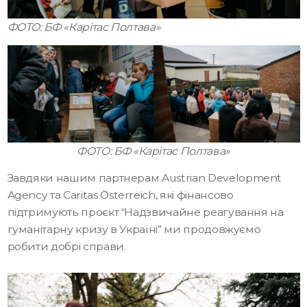
ФОТО: БФ «Карітас Полтава»
ФОТО: БФ «Карітас Полтава»
Завдяки нашим партнерам
Austrian Development
Agency
та
Caritas Österreich
, які фінансово
підтримують проєкт “Надзвичайне реагування на
гуманітарну кризу в Україні” ми продовжуємо
робити добрі справи.