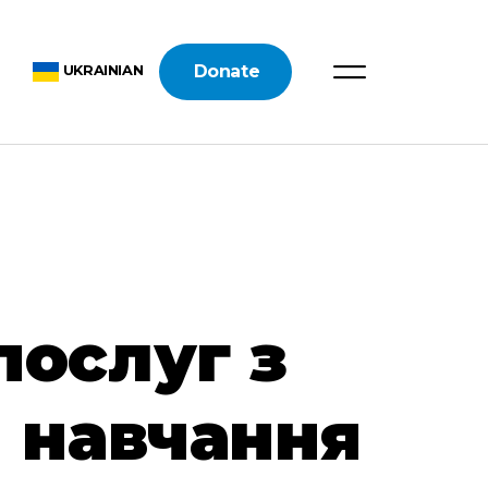
Donate
UKRAINIAN
послуг з
я навчання