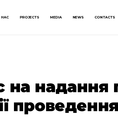
 НАС
PROJECTS
MEDIA
NEWS
CONTACTS
 на надання 
ії проведенн