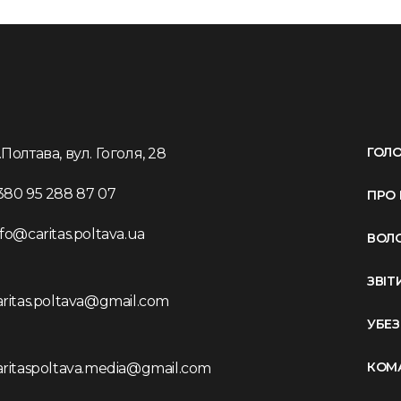
ГОЛ
.Полтава, вул. Гоголя, 28
380 95 288 87 07
ПРО 
nfo@caritas.poltava.ua
ВОЛ
ЗВІТ
aritas.poltava@gmail.com
УБЕ
КОМ
aritaspoltava.media@gmail.com