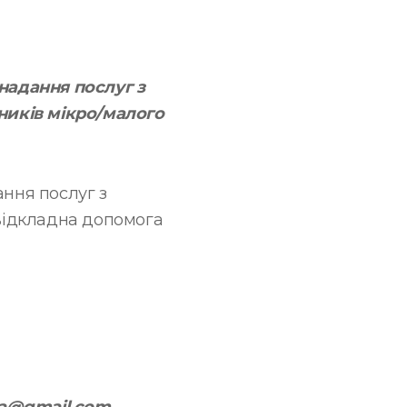
надання послуг з
сників мікро/малого
ання послуг з
евідкладна допомога