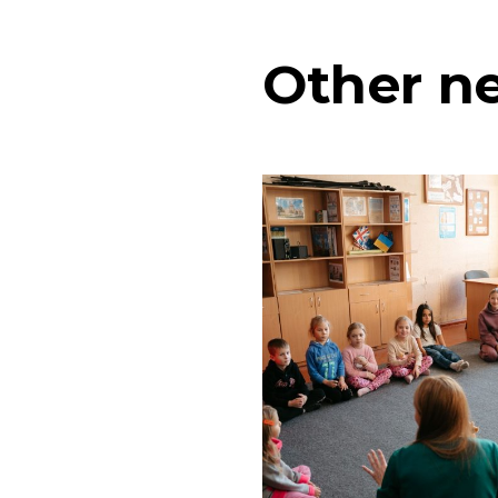
Other
n