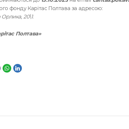
 приймаються до
13.10.2023
на email
caritas.polt
ого фонду Карітас Полтава за адресою:
 Орлика, 20\1
.
рітас Полтава»