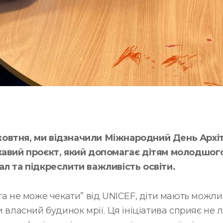
овтня, ми відзначили Міжнародний День Архіте
ікавий проєкт, який допомагає дітям молодшого
ал та підкреслити важливість освіти.
та не може чекати” від UNICEF, діти мають можли
и власний будинок мрії. Ця ініціатива сприяє н