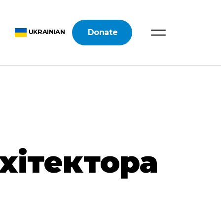
Donate
UKRAINIAN
хітектора