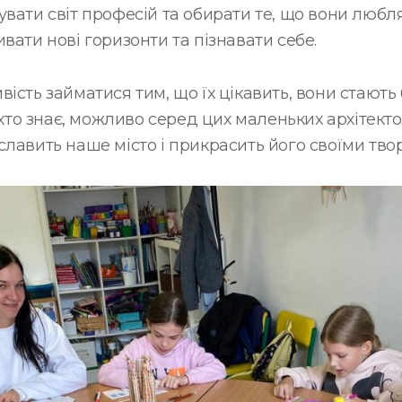
вати світ професій та обирати те, що вони любля
вати нові горизонти та пізнавати себе.
вість займатися тим, що їх цікавить, вони стают
І хто знає, можливо серед цих маленьких архітект
лавить наше місто і прикрасить його своїми тво