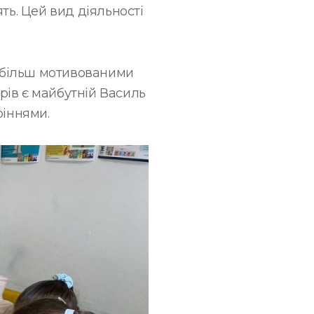
ть. Цей вид діяльності
ь більш мотивованими
орів є майбутній Василь
ріннями.