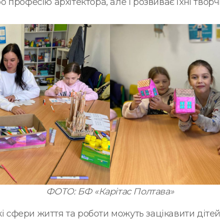
професію архітектора, але і розвиває їхні творчі
ФОТО: БФ «Карітас Полтава»
кі сфери життя та роботи можуть зацікавити діте