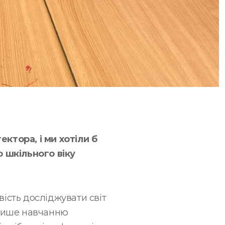
ктора, і ми хотіли б
 шкільного віку
вість досліджувати світ
е лише навчанню