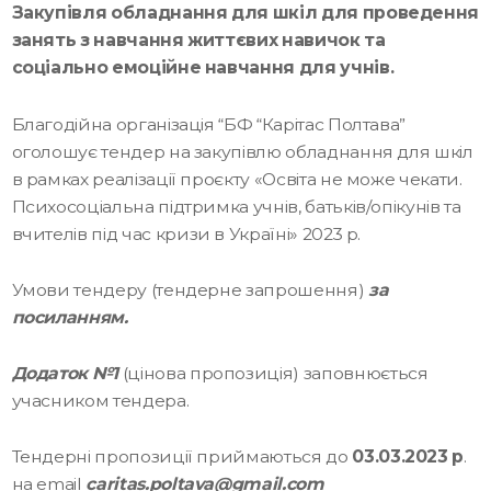
Закупівля обладнання для шкіл для проведення
занять з навчання життєвих навичок та
соціально емоційне навчання для учнів.
Благодійна організація “БФ “Карітас Полтава”
оголошує тендер на закупівлю обладнання для шкіл
в рамках реалізації проєкту «Освіта не може чекати.
Психосоціальна підтримка учнів, батьків/опікунів та
вчителів під час кризи в Україні» 2023 р.
Умови тендеру (тендерне запрошення)
за
посиланням.
Додаток №1
(цінова пропозиція) заповнюється
учасником тендера.
Тендерні пропозиції приймаються до
03.03.2023 р
.
на email
caritas.poltava@gmail.com