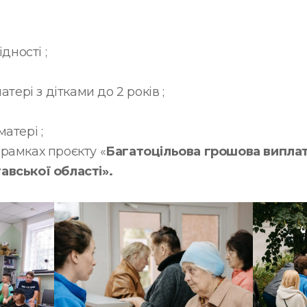
ідності ;
атері з дітками до 2 років ;
атері ;
рамках проєкту «
Багатоцільова грошова випла
авської області».