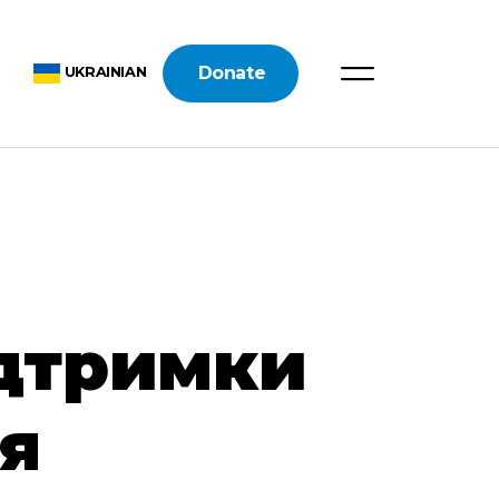
Donate
UKRAINIAN
ідтримки
я