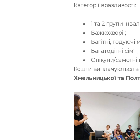
Категорії вразливості:
1 та 2 групи інвал
Важкохворі ;
Вагітні, годуючі м
Багатодітні сім‘ї ;
Опікуни/самотні м
Кошти виплачуються в 
Хмельницької та Полт