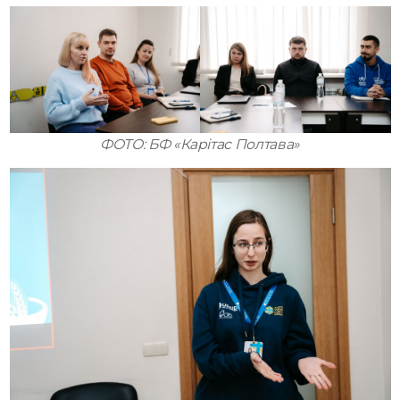
ФОТО: БФ «Карітас Полтава»