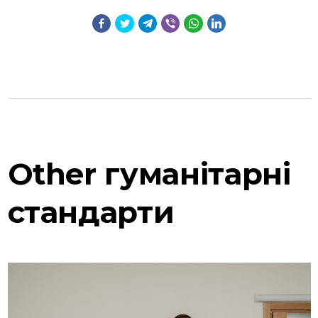
Other
гуманітарні
cтандарти