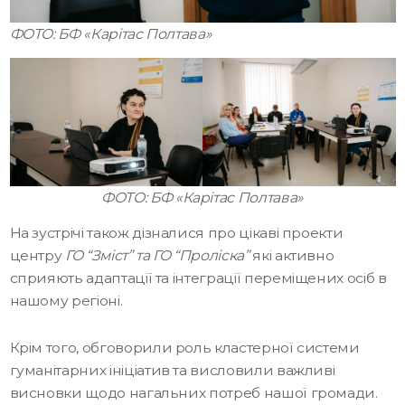
ФОТО: БФ «Карітас Полтава»
ФОТО: БФ «Карітас Полтава»
На зустрічі також дізналися про цікаві проекти
центру
ГО “Зміст” та ГО “Проліска”
які активно
сприяють адаптації та інтеграції переміщених осіб в
нашому регіоні.
Крім того, обговорили роль кластерної системи
гуманітарних ініціатив та висловили важливі
висновки щодо нагальних потреб нашої громади.