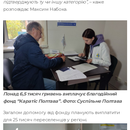
підтверджують ту чи іншу категорію”,
– каже
розповідає Максим Набока.
Понад 6,5 тисяч гривень виплачує благодійний
фонд “Каратіс Полтава”. Фото: Суспільне Полтава
Загалом допомогу від фонду планують виплатити
для 25 тисяч переселенців у регіоні.