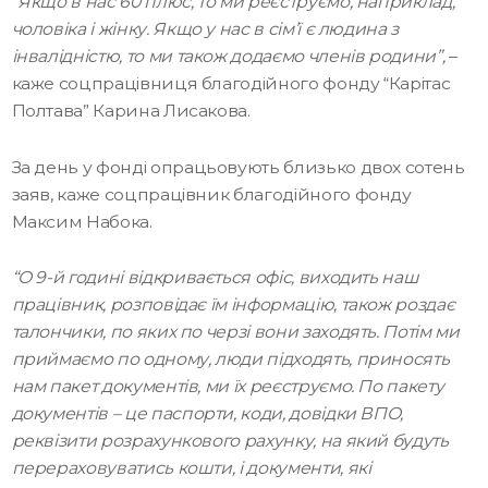
“Якщо в нас 60 плюс, то ми реєструємо, наприклад,
чоловіка і жінку. Якщо у нас в сім’ї є людина з
інвалідністю, то ми також додаємо членів родини”,
–
каже соцпрацівниця благодійного фонду “Карітас
Полтава” Карина Лисакова.
За день у фонді опрацьовують близько двох сотень
заяв, каже соцпрацівник благодійного фонду
Максим Набока.
“О 9-й годині відкривається офіс, виходить наш
працівник, розповідає їм інформацію, також роздає
талончики, по яких по черзі вони заходять. Потім ми
приймаємо по одному, люди підходять, приносять
нам пакет документів, ми їх реєструємо. По пакету
документів – це паспорти, коди, довідки ВПО,
реквізити розрахункового рахунку, на який будуть
перераховуватись кошти, і документи, які