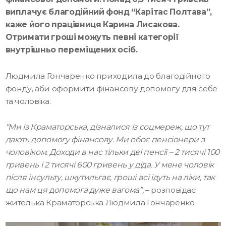
виплачує благодійний фонд “Карітас Полтава”,
каже його працівниця Карина Лисакова.
Отримати гроші можуть певні категорії
внутрішньо переміщених осіб.
Людмила Гончаренко приходила до благодійного
фонду, аби оформити фінансову допомогу для себе
та чоловіка.
“Ми із Краматорська, дізналися із соцмереж, що тут
дають допомогу фінансову. Ми обоє пенсіонери з
чоловіком. Доходи в нас тільки дві пенсії – 2 тисячі 100
гривень і 2 тисячі 600 гривень у діда. У мене чоловік
після інсульту, шкутильгає, гроші всі ідуть на ліки, так
що нам ця допомога дуже вагома”,
– розповідає
жителька Краматорська Людмила Гончаренко.