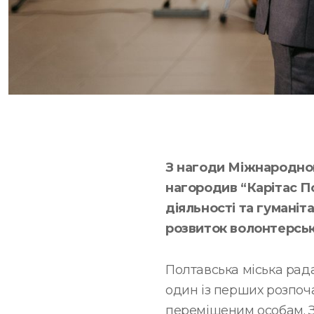
З нагоди Міжнародно
нагородив “Карітас П
діяльності та гуманіт
розвиток волонтерськ
Полтавська міська рада
один із перших розпоч
переміщеним особам. 