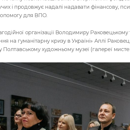
чих і продовжує надалі надавати фінансову, пси
допомогу для ВПО.
агодійної організації Володимиру Раковецькому 
я на гуманітарну кризу в Україні» Аллі Раковец
у Полтавському художньому музеї (галереї мистец