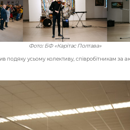
Фото: БФ «Карітас Полтава»
в подяку усьому колективу, співробітникам за акт