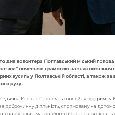
го дня волонтера Полтавський міський голов
олтава” почесною грамотою на знак визнання 
арних зусиль у Полтавській області, а також за
ого руху.
 вдячна Карітас Полтава за постійну підтримку.
ав доброчинну діяльність, спрямовану на допом
З початку повномасштабного вторгнення фонд з