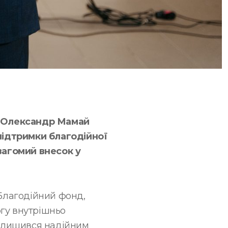
а Олександр Мамай
підтримки благодійної
 вагомий внесок у
 Благодійний фонд,
огу внутрішньо
алишився надійним