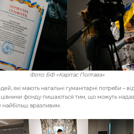
Фото: БФ «Карітас Полтава»
дей, які мають нагальні гуманітарні потреби – ві
рацівники фонду пишаються тим, що можуть нада
у найбільш вразливим.