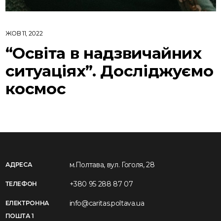
ЖОВ 11, 2022
“Освіта в надзвичайних
ситуаціях”. Досліджуємо
космос
м.Полтава, вул. Гоголя, 28
АДРЕСА
+380 95 288 87 07
ТЕЛЕФОН
info@caritas.poltava.ua
ЕЛЕКТРОННА
ПОШТА 1