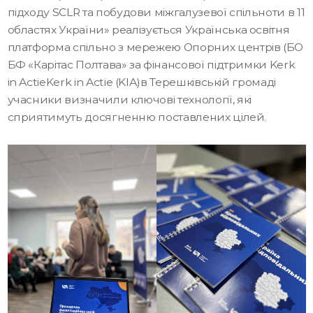
підходу SCLR та побудови міжгалузевої спільноти в 11
областях України» реалізується
Українська освітня
платформа
спільно з мережею Опорних центрів (БО
БФ «Карітас Полтава» за фінансової підтримки Kerk
in ActieKerk in Actie (KIA)в Терешківській громаді
учасники
визначили ключові технології, які
сприятимуть досягненню поставлених цілей.