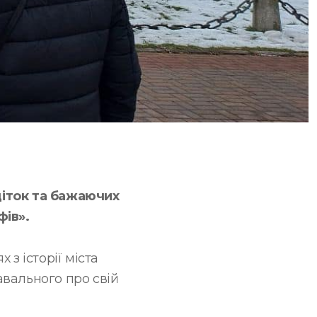
діток та бажаючих
фів».
з історії міста
навального про свій