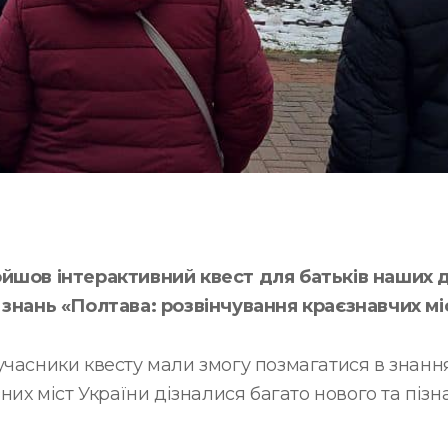
ойшов інтерактивний квест для батьків наших 
 знань «Полтава: розвінчування краєзнавчих мі
часники квесту мали змогу позмагатися в знаннях 
зних міст України дізналися багато нового та піз