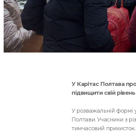
У Карітас Полтава пр
підвищити свій рівень
У розважальній формі у
Полтави. Учасники з рі
тимчасовий прихисток.