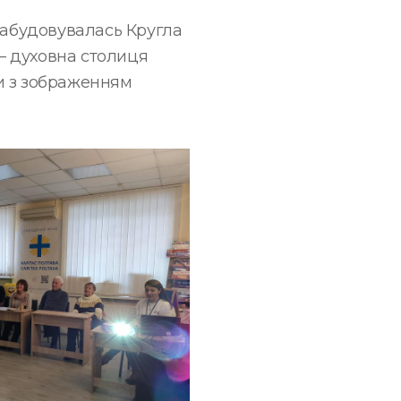
забудовувалась Кругла
 – духовна столиця
зи з зображенням