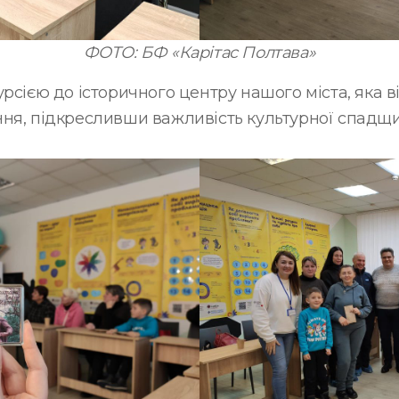
ФОТО: БФ «Карітас Полтава»
рсією до історичного центру нашого міста, яка в
ня, підкресливши важливість культурної спадщи