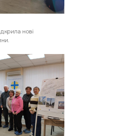
ідкрила нові
ни.