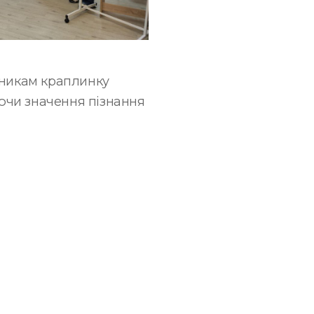
сникам краплинку
юючи значення пізнання