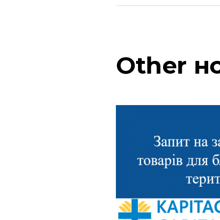
Other
н