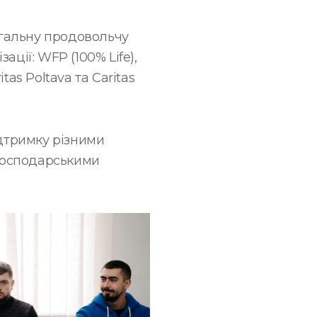
агальну продовольчу
ції: WFP (100% Life),
itas Poltava та Caritas
ідтримку різними
огосподарськими