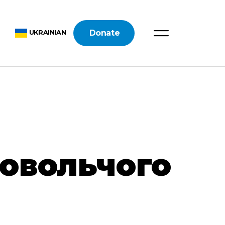
Donate
UKRAINIAN
довольчого