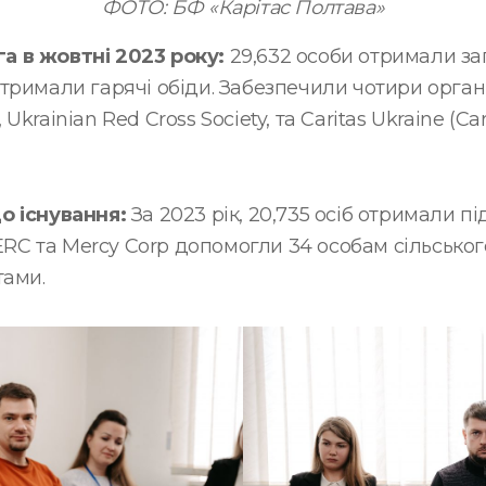
ФОТО: БФ «Карітас Полтава»
 в жовтні 2023 року:
29,632 особи отримали з
римали гарячі обіди. Забезпечили чотири організа
, Ukrainian Red Cross Society, та Caritas Ukraine (Car
о існування:
За 2023 рік, 20,735 осіб отримали п
і ERC та Mercy Corp допомогли 34 особам сільськ
тами.