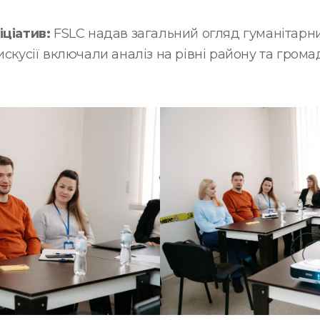
іціатив:
FSLC надав загальний огляд гуманітарних
искусії включали аналіз на рівні району та гром