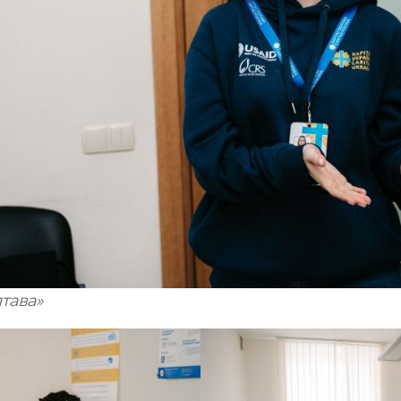
тава»