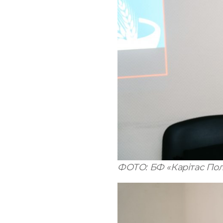
ФОТО: БФ «Карітас Пол