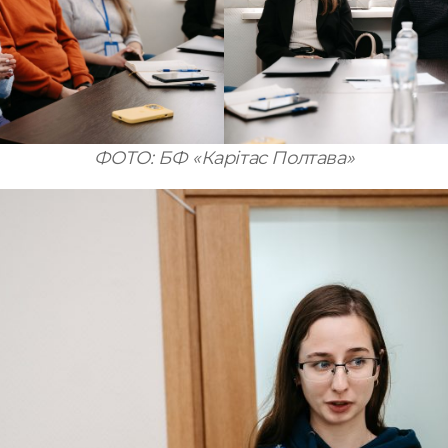
ФОТО: БФ «Карітас Полтава»