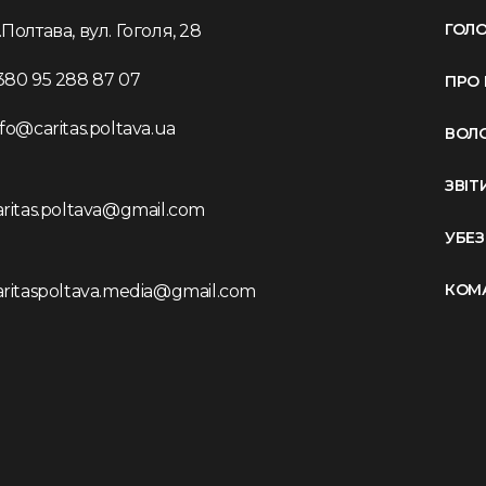
ГОЛ
.Полтава, вул. Гоголя, 28
380 95 288 87 07
ПРО 
nfo@caritas.poltava.ua
ВОЛ
ЗВІТ
aritas.poltava@gmail.com
УБЕ
КОМ
aritaspoltava.media@gmail.com